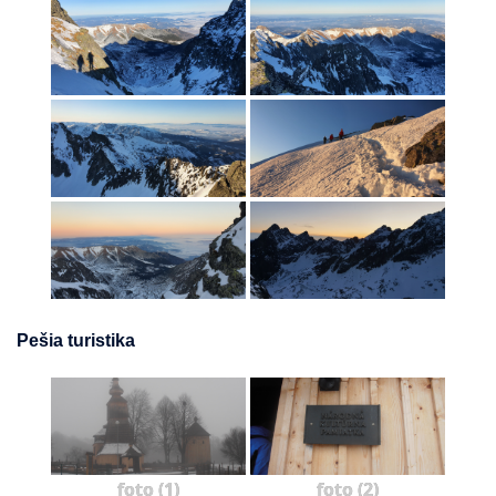
Pešia turistika
foto (1)
foto (2)