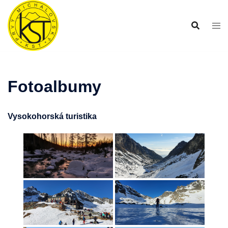
Preskočiť
na
obsah
Fotoalbumy
Vysokohorská turistika