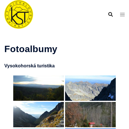
Preskočiť
na
obsah
Fotoalbumy
Vysokohorská turistika