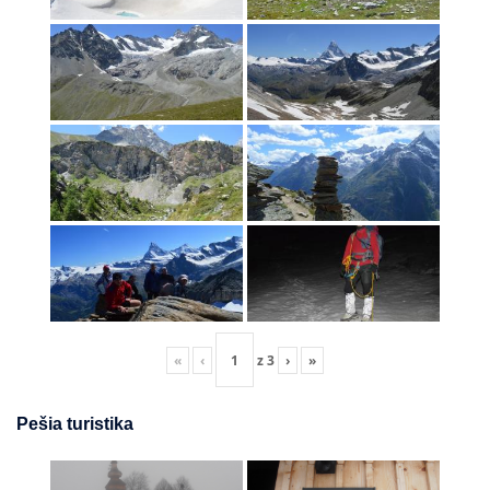
«
‹
z
3
›
»
Pešia turistika