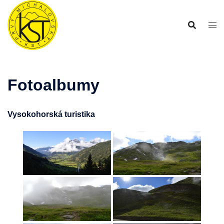
Preskočiť
na
obsah
Fotoalbumy
Vysokohorská turistika