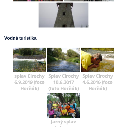
Vodná turistika
splav Cirochy
Splav Cirochy
Splav Cirochy
6.9.2019 (foto
10.6.2017
4.6.2016 (foto
Horňák)
(foto Horňák)
Horňák)
Jarný splav