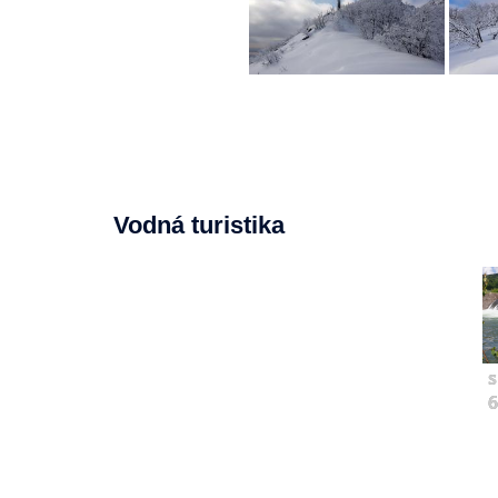
Vodná turistika
s
6