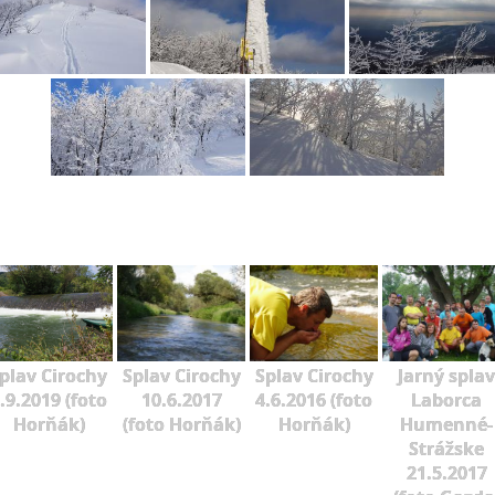
plav Cirochy
Splav Cirochy
Splav Cirochy
Jarný splav
.9.2019 (foto
10.6.2017
4.6.2016 (foto
Laborca
Horňák)
(foto Horňák)
Horňák)
Humenné-
Strážske
21.5.2017