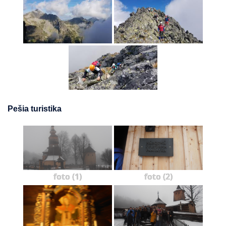
Pešia turistika
foto (1)
foto (2)