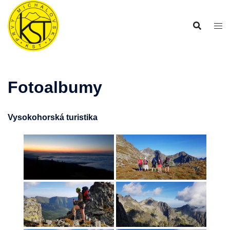
Preskočiť
na
obsah
Fotoalbumy
Vysokohorská turistika