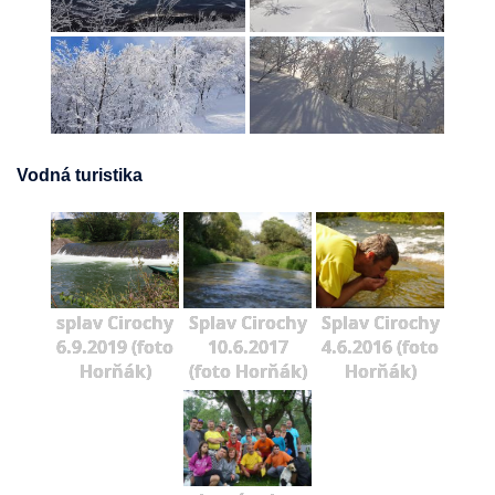
Vodná turistika
splav Cirochy
Splav Cirochy
Splav Cirochy
6.9.2019 (foto
10.6.2017
4.6.2016 (foto
Horňák)
(foto Horňák)
Horňák)