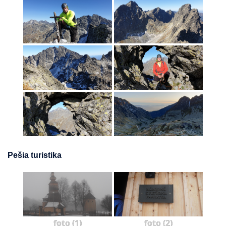
Pešia turistika
foto (1)
foto (2)