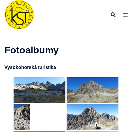
Preskočiť
na
obsah
Fotoalbumy
Vysokohorská turistika