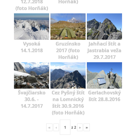
12.7.2018
Horňák)
(foto Horňák)
Vysoká
Gruzínsko
Jahňací štít a
14.1.2018
2017 (foto
Jastrabia veža
Horňák)
29.7.2017
Švajčiarsko
Cez Pyšný štít
Gerlachovský
30.6. -
na Lomnický
štít 28.8.2016
14.7.2017
štít 30.9.2016
(foto Horňák)
«
‹
z
2
›
»