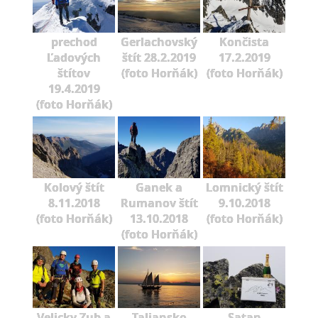
prechod
Gerlachovský
Končista
Ľadových
štít 28.2.2019
17.2.2019
štítov
(foto Horňák)
(foto Horňák)
19.4.2019
(foto Horňák)
Kolový štít
Ganek a
Lomnický štít
8.11.2018
Rumanov štít
9.10.2018
(foto Horňák)
13.10.2018
(foto Horňák)
(foto Horňák)
Velicky Zub a
Taliansko
Satan