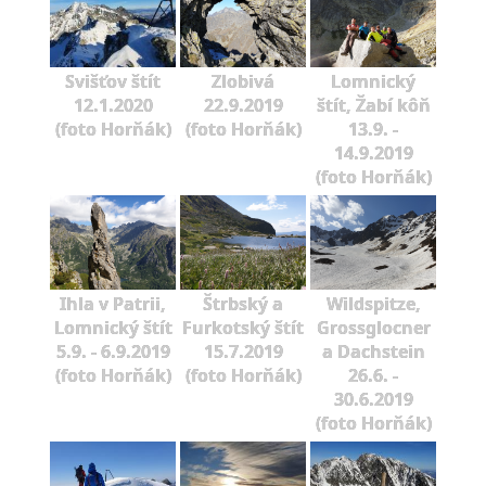
Svišťov štít
Zlobivá
Lomnický
12.1.2020
22.9.2019
štít, Žabí kôň
(foto Horňák)
(foto Horňák)
13.9. -
14.9.2019
(foto Horňák)
Ihla v Patrii,
Štrbský a
Wildspitze,
Lomnický štít
Furkotský štít
Grossglocner
5.9. - 6.9.2019
15.7.2019
a Dachstein
(foto Horňák)
(foto Horňák)
26.6. -
30.6.2019
(foto Horňák)