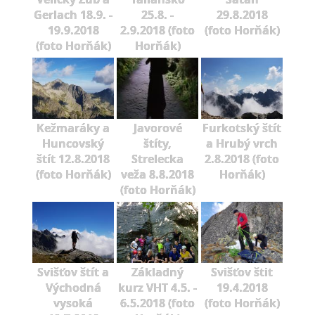
Gerlach 18.9. -
25.8. -
29.8.2018
19.9.2018
2.9.2018 (foto
(foto Horňák)
(foto Horňák)
Horňák)
Kežmaráky a
Javorové
Furkotský štít
Huncovský
štíty,
a Hrubý vrch
štít 12.8.2018
Strelecka
2.8.2018 (foto
(foto Horňák)
veža 8.8.2018
Horňák)
(foto Horňák)
Svišťov štít a
Základný
Svišťov štit
Východná
kurz VHT 4.5. -
19.4.2018
vysoká
6.5.2018 (foto
(foto Horňák)