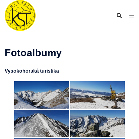
Preskočiť
na
obsah
Fotoalbumy
Vysokohorská turistika