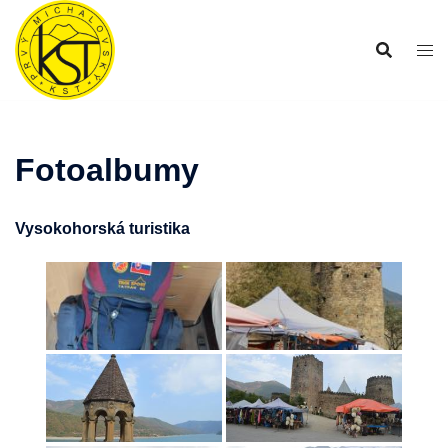
Preskočiť
na
obsah
Fotoalbumy
Vysokohorská turistika