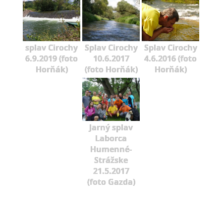
splav Cirochy
Splav Cirochy
Splav Cirochy
6.9.2019 (foto
10.6.2017
4.6.2016 (foto
Horňák)
(foto Horňák)
Horňák)
Jarný splav
Laborca
Humenné-
Strážske
21.5.2017
(foto Gazda)