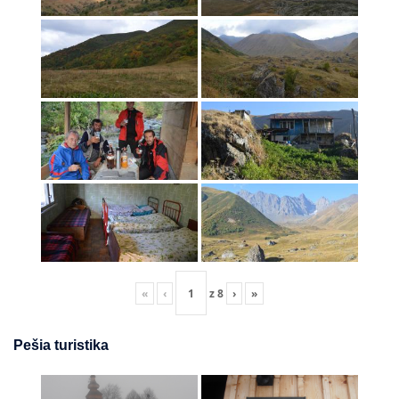
«
‹
z
8
›
»
Pešia turistika