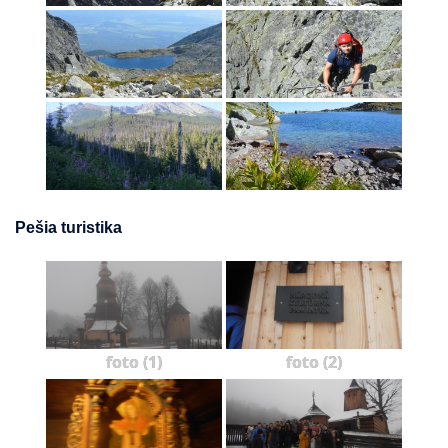
Pešia turistika
foto (1)
foto (2)