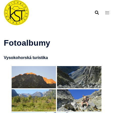
Preskočiť
na
obsah
Fotoalbumy
Vysokohorská turistika