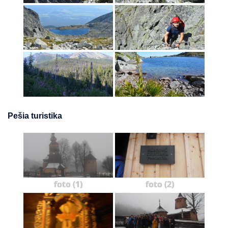
Pešia turistika
foto (1)
foto (2)