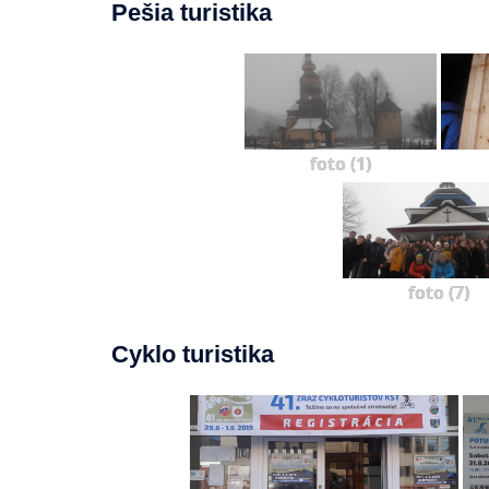
Pešia turistika
foto (1)
foto (7)
Cyklo turistika