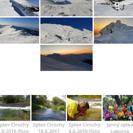
plav Cirochy
Splav Cirochy
Splav Cirochy
Jarný splav
.9.2019 (foto
10.6.2017
4.6.2016 (foto
Laborca