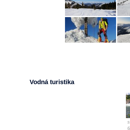
Vodná turistika
s
6