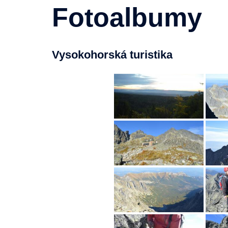
Fotoalbumy
Vysokohorská turistika