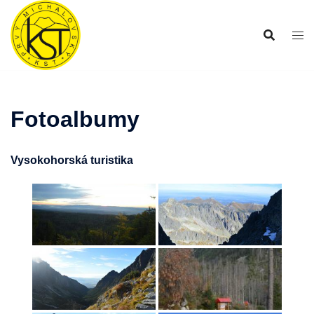
Preskočiť
na
obsah
Fotoalbumy
Vysokohorská turistika