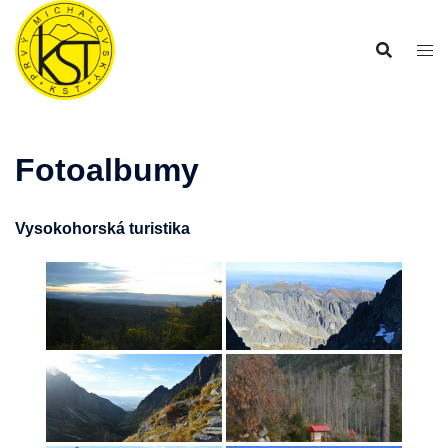
Preskočiť
na
obsah
Fotoalbumy
Vysokohorská turistika