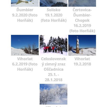
Ďumbier
Solisko
Čertovica-
9.2.2020 (foto
19.1.2020
Ďumbier-
Horňák)
(foto Horňák)
Chopok
16.2.2019
(foto Horňák)
Vihorlat
Celoslovensk
Vihorlat
6.2.2019 (foto
ý zimný zraz
19.2.2018
Horňák)
Oščadnica
25.1. -
28.1.2018