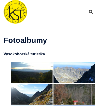
Preskočiť
na
obsah
Fotoalbumy
Vysokohorská turistika