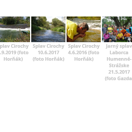
plav Cirochy
Splav Cirochy
Splav Cirochy
Jarný splav
.9.2019 (foto
10.6.2017
4.6.2016 (foto
Laborca
Horňák)
(foto Horňák)
Horňák)
Humenné-
Strážske
21.5.2017
(foto Gazda