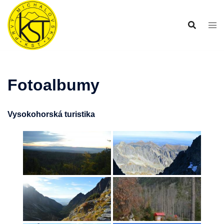
Preskočiť
na
obsah
Fotoalbumy
Vysokohorská turistika