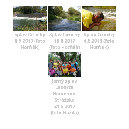
splav Cirochy
Splav Cirochy
Splav Cirochy
6.9.2019 (foto
10.6.2017
4.6.2016 (foto
Horňák)
(foto Horňák)
Horňák)
Jarný splav
Laborca
Humenné-
Strážske
21.5.2017
(foto Gazda)