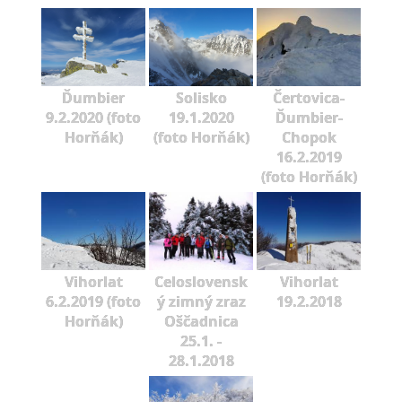
Ďumbier
Solisko
Čertovica-
9.2.2020 (foto
19.1.2020
Ďumbier-
Horňák)
(foto Horňák)
Chopok
16.2.2019
(foto Horňák)
Vihorlat
Celoslovensk
Vihorlat
6.2.2019 (foto
ý zimný zraz
19.2.2018
Horňák)
Oščadnica
25.1. -
28.1.2018