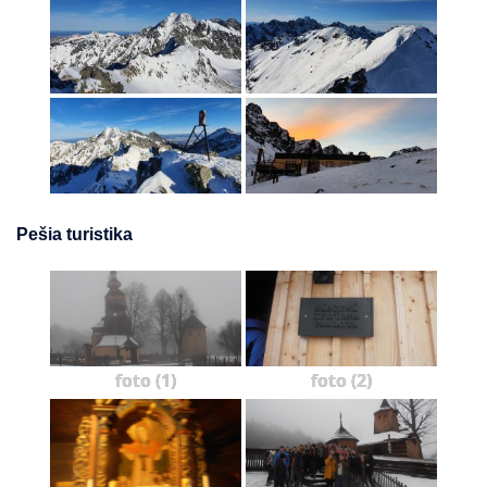
Pešia turistika
foto (1)
foto (2)