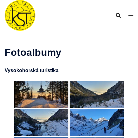
Preskočiť
na
obsah
Fotoalbumy
Vysokohorská turistika