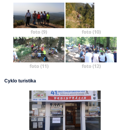
foto (9)
foto (10)
foto (11)
foto (12)
Cyklo turistika