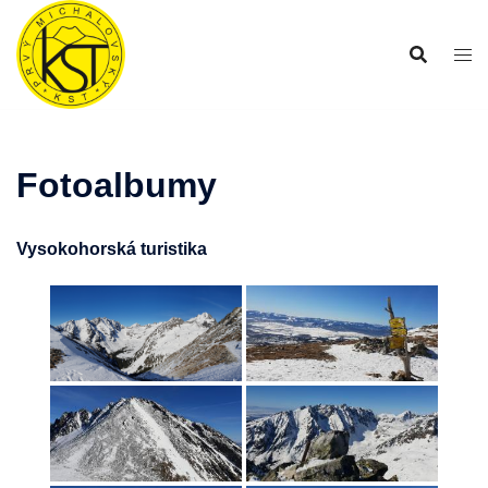
Preskočiť
na
obsah
Fotoalbumy
Vysokohorská turistika