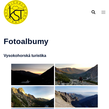
Preskočiť
na
obsah
Fotoalbumy
Vysokohorská turistika