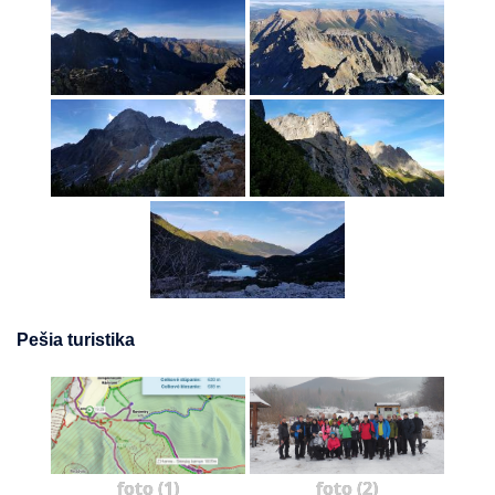
Pešia turistika
foto (1)
foto (2)