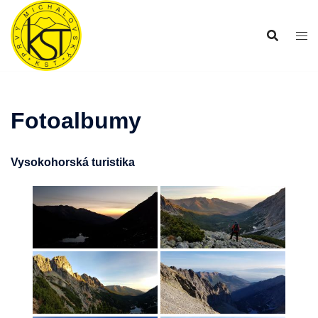
Preskočiť
na
obsah
Fotoalbumy
Vysokohorská turistika