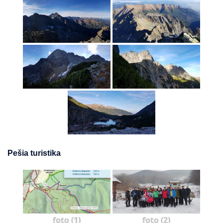
Pešia turistika
foto (1)
foto (2)