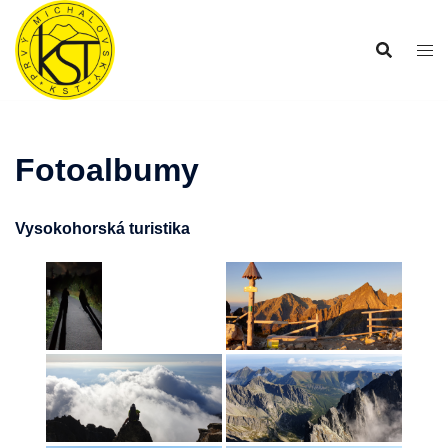
Preskočiť
na
obsah
Fotoalbumy
Vysokohorská turistika