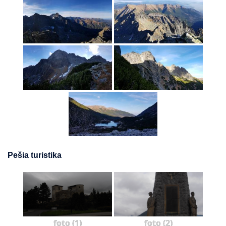
Pešia turistika
foto (1)
foto (2)