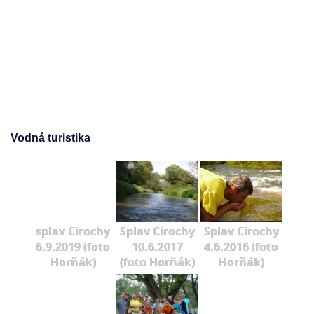
Vodná turistika
splav Cirochy
Splav Cirochy
Splav Cirochy
6.9.2019 (foto
10.6.2017
4.6.2016 (foto
Horňák)
(foto Horňák)
Horňák)