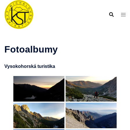
Preskočiť
na
obsah
Fotoalbumy
Vysokohorská turistika