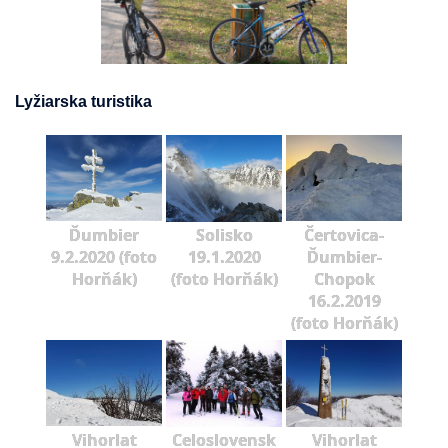
Lyžiarska turistika
Ďumbier
Solisko
Čertovica-
9.2.2020 (foto
19.1.2020
Ďumbier-
Horňák)
(foto Horňák)
Chopok
16.2.2019
(foto Horňák)
Vihorlat
Celoslovensk
Vihorlat