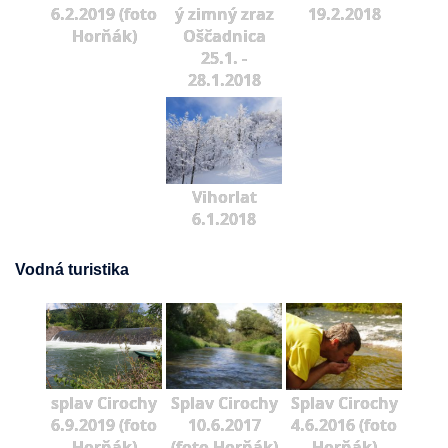
6.2.2019 (foto
ý zimný zraz
19.2.2018
Horňák)
Oščadnica
25.1. -
28.1.2018
Vihorlat
6.1.2018
Vodná turistika
splav Cirochy
Splav Cirochy
Splav Cirochy
6.9.2019 (foto
10.6.2017
4.6.2016 (foto
Horňák)
(foto Horňák)
Horňák)