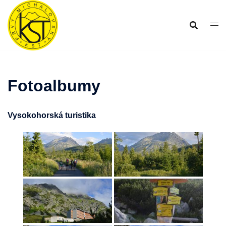
Preskočiť
na
obsah
Fotoalbumy
Vysokohorská turistika