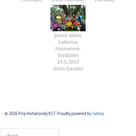
Jarný splav
Laborca
Humenné-
Strážske
21.5.2017
(foto Gazda)
© 2026 Prvý michalovský KST. Proudly powered by
Sydney
Hľadať: