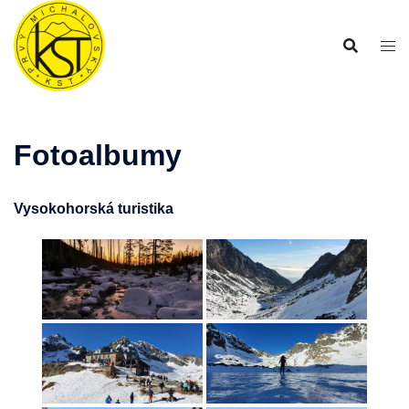
Preskočiť
na
obsah
Fotoalbumy
Vysokohorská turistika