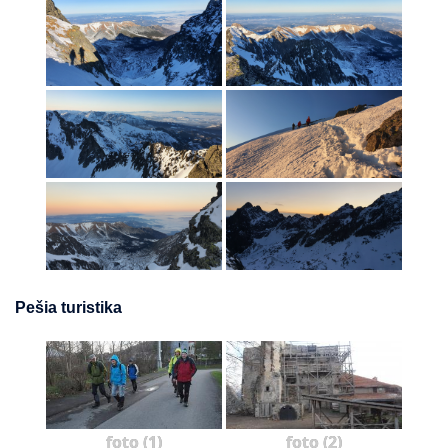
Pešia turistika
foto (1)
foto (2)