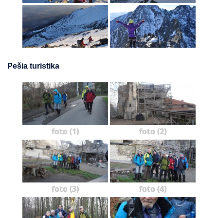
Pešia turistika
foto (1)
foto (2)
foto (3)
foto (4)