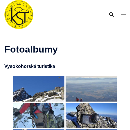
Preskočiť
na
obsah
Fotoalbumy
Vysokohorská turistika