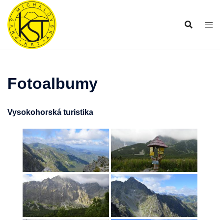
Preskočiť
na
obsah
Fotoalbumy
Vysokohorská turistika