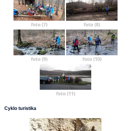
foto (7)
foto (8)
foto (9)
foto (10)
foto (11)
Cyklo turistika