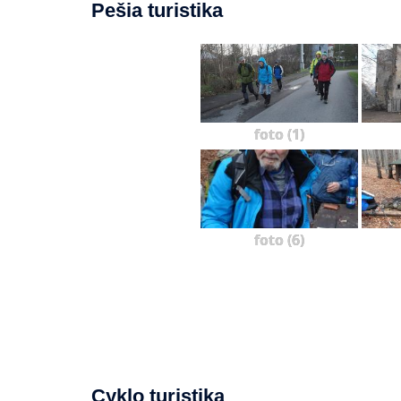
Pešia turistika
foto (1)
foto (6)
Cyklo turistika