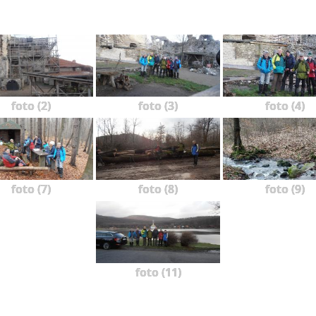
foto (2)
foto (3)
foto (4)
foto (7)
foto (8)
foto (9)
foto (11)