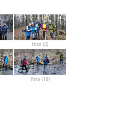
foto (5)
foto (10)