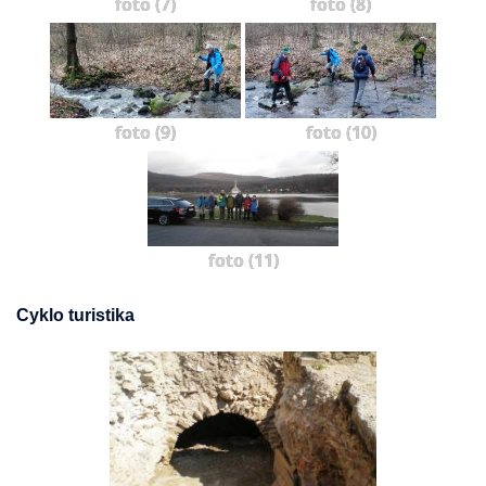
foto (7)
foto (8)
foto (9)
foto (10)
foto (11)
Cyklo turistika