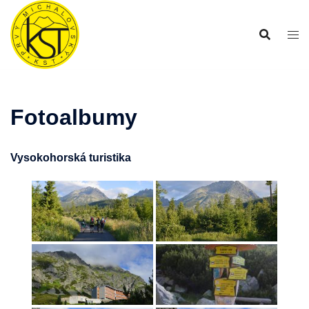
Preskočiť
na
obsah
Fotoalbumy
Vysokohorská turistika