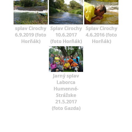
splav Cirochy
Splav Cirochy
Splav Cirochy
6.9.2019 (foto
10.6.2017
4.6.2016 (foto
Horňák)
(foto Horňák)
Horňák)
Jarný splav
Laborca
Humenné-
Strážske
21.5.2017
(foto Gazda)