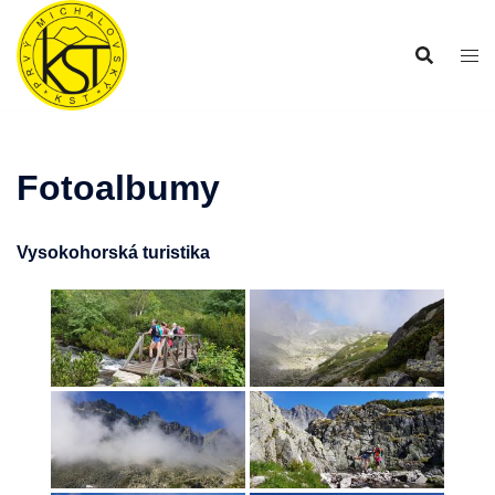
Preskočiť
na
obsah
Fotoalbumy
Vysokohorská turistika