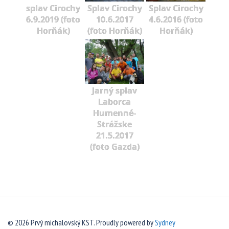
splav Cirochy
Splav Cirochy
Splav Cirochy
6.9.2019 (foto
10.6.2017
4.6.2016 (foto
Horňák)
(foto Horňák)
Horňák)
Jarný splav
Laborca
Humenné-
Strážske
21.5.2017
(foto Gazda)
© 2026 Prvý michalovský KST. Proudly powered by
Sydney