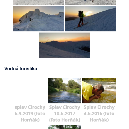
Vodná turistika
splav Cirochy
Splav Cirochy
Splav Cirochy
6.9.2019 (foto
10.6.2017
4.6.2016 (foto
Horňák)
(foto Horňák)
Horňák)