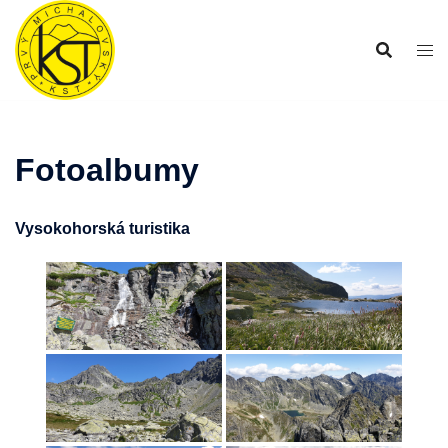
Preskočiť
na
obsah
Fotoalbumy
Vysokohorská turistika