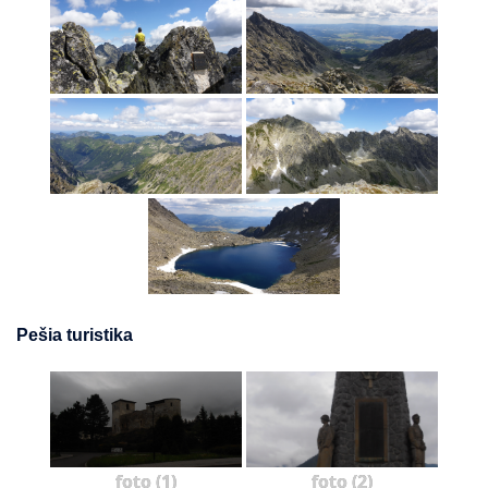
Pešia turistika
foto (1)
foto (2)