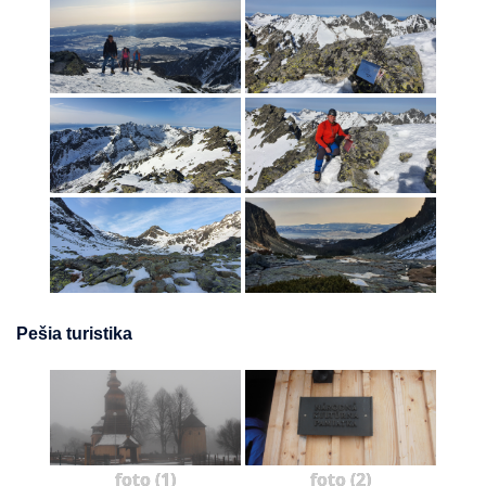
Pešia turistika
foto (1)
foto (2)