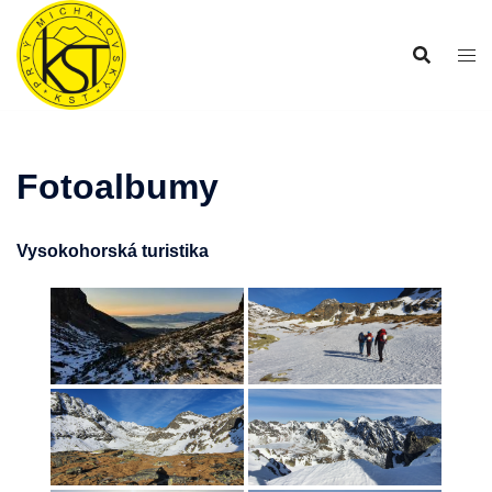
Preskočiť
na
obsah
Fotoalbumy
Vysokohorská turistika