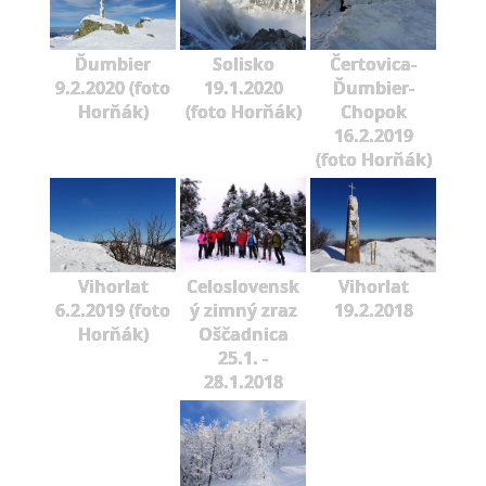
Ďumbier
Solisko
Čertovica-
9.2.2020 (foto
19.1.2020
Ďumbier-
Horňák)
(foto Horňák)
Chopok
16.2.2019
(foto Horňák)
Vihorlat
Celoslovensk
Vihorlat
6.2.2019 (foto
ý zimný zraz
19.2.2018
Horňák)
Oščadnica
25.1. -
28.1.2018