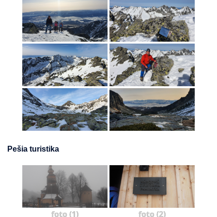
Pešia turistika
foto (1)
foto (2)