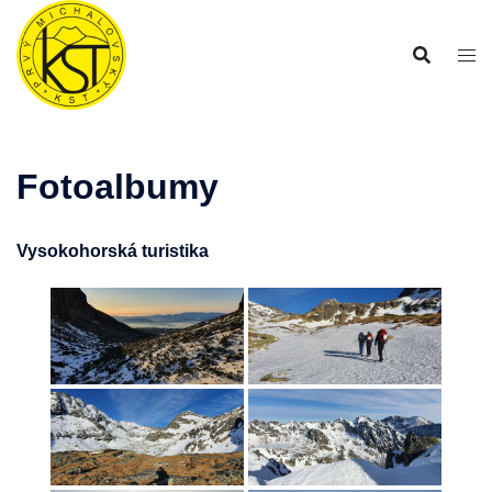
Preskočiť
na
obsah
Fotoalbumy
Vysokohorská turistika