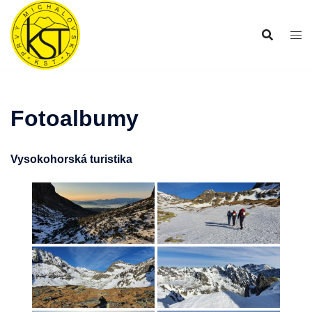
Preskočiť
na
obsah
Fotoalbumy
Vysokohorská turistika