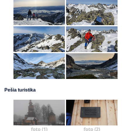
Pešia turistika
foto (1)
foto (2)