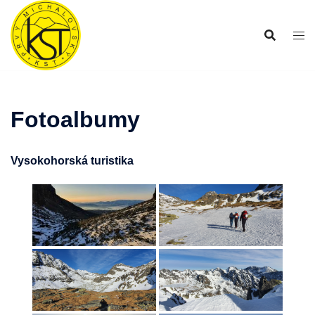
Preskočiť
na
obsah
Fotoalbumy
Vysokohorská turistika