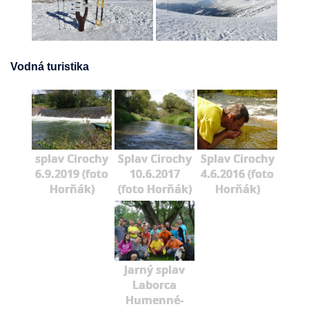
Vodná turistika
splav Cirochy
Splav Cirochy
Splav Cirochy
6.9.2019 (foto
10.6.2017
4.6.2016 (foto
Horňák)
(foto Horňák)
Horňák)
Jarný splav
Laborca
Humenné-