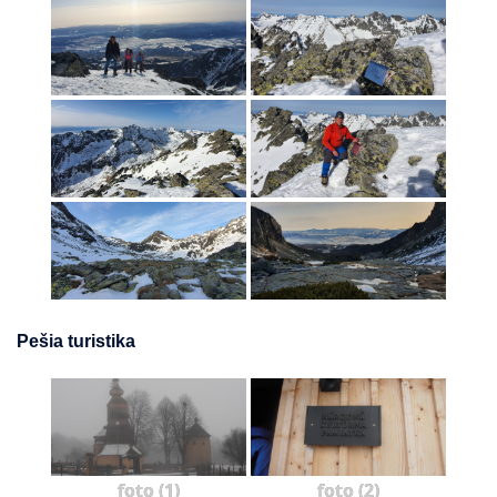
Pešia turistika
foto (1)
foto (2)