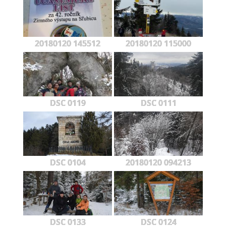
20180120 145512
20180120 115000
DSC 0119
DSC 0111
DSC 0104
20180120 094213
DSC 0133
DSC 0124