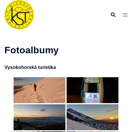
Preskočiť
na
obsah
Fotoalbumy
Vysokohorská turistika