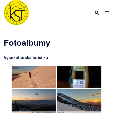
Preskočiť
na
obsah
Fotoalbumy
Vysokohorská turistika