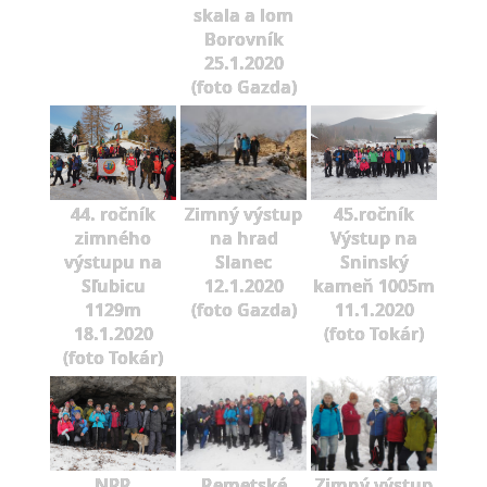
skala a lom
Borovník
25.1.2020
(foto Gazda)
44. ročník
Zimný výstup
45.ročník
zimného
na hrad
Výstup na
výstupu na
Slanec
Sninský
Sľubicu
12.1.2020
kameň 1005m
1129m
(foto Gazda)
11.1.2020
18.1.2020
(foto Tokár)
(foto Tokár)
NPR
Remetské
Zimný výstup