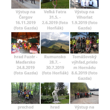
Výstup na
Veľká Fatra
Výstup na
Čergov
31.5. -
Vihorlat
16.11.2019
2.6.2019 (foto
1.9.2019 (foto
(foto Gazda)
Horňák)
Gazda)
hrad Fuzér -
Rumunsko
Tomášovský
Maďarsko
28.7. -
výhľad,prielo
24.8.2019
30.7.2019
m Hornádu
(foto Gazda)
(foto Horňák)
8.6.2019 (foto
Gazda)
prechod
hrad
Výstup na