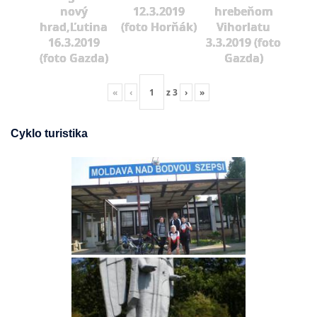
nový
12.3.2019
hrebeňom
hrad,Ľutina
(foto Horňák)
Vihorlatu
16.3.2019
3.3.2019 (foto
(foto Gazda)
Gazda)
«
‹
z
3
›
»
Cyklo turistika