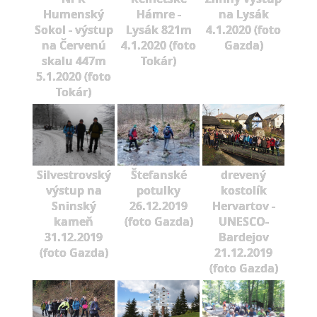
Humenský
Hámre -
na Lysák
Sokol - výstup
Lysák 821m
4.1.2020 (foto
na Červenú
4.1.2020 (foto
Gazda)
skalu 447m
Tokár)
5.1.2020 (foto
Tokár)
Silvestrovský
Štefanské
drevený
výstup na
potulky
kostolík
Sninský
26.12.2019
Hervartov -
kameň
(foto Gazda)
UNESCO-
31.12.2019
Bardejov
(foto Gazda)
21.12.2019
(foto Gazda)