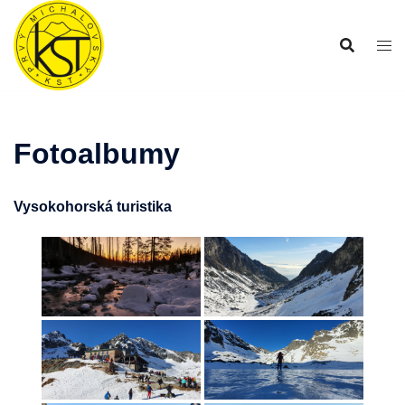
Preskočiť
na
obsah
Fotoalbumy
Vysokohorská turistika