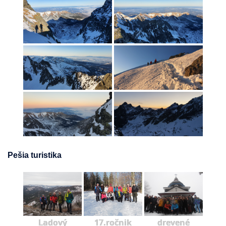
Pešia turistika
Ladový
17.ročnik
drevené