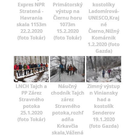
Expres NPR
Primátorský
kostolíky
Stratená -
výstup na
Ladomírová-
Havrania
Čiernu horu
UNESCO,Kraj
skala 1153m
1073m
né
22.2.2020
15.2.2020
Čierno,Nižný
(foto Tokár)
(foto Tokár)
Komárnik
1.2.2020 (foto
Gazda)
LNCH Tajch a
Náučný
Zimný výstup
PP Zárez
chodník Tajch
n Viniansky
Stravného
zárez
had a
potoka
Stravného
kostolík
25.1.2020
potoka,rozhľ
Senderov
(foto Tokár)
adňa
19.1.2020
Krkavčia
(foto Gazda)
skala,Vážená