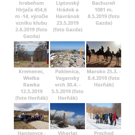
hrebeňom
Liptovský
Bachureň
Hirjača 454,6
Hrádok a
1081 m.
m -14. výročie
Havránok
8.5.2019 (foto
vzniku klubu
23.5.2019
Gazda)
2.6.2019 (foto
(foto Gazda)
Gazda)
Kremenec,
Paklenica,
Maroko 25.3. -
Wielka
Vagansky
8.4.2019 (foto
Rawka
vrch 30.4. -
Horňák)
12.5.2019
5.5.2019 (foto
(foto Horňák)
Horňák)
Hanigovce -
Vihorlat
Prechod