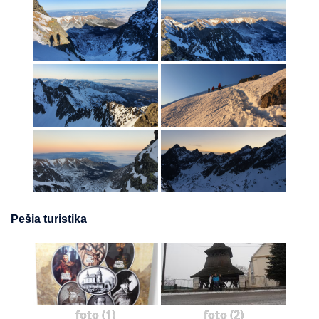
Pešia turistika
foto (1)
foto (2)