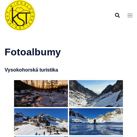
Preskočiť
na
obsah
Fotoalbumy
Vysokohorská turistika