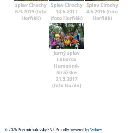
splav Cirochy
Splav Cirochy
Splav Cirochy
6.9.2019 (foto
10.6.2017
4.6.2016 (foto
Horňák)
(foto Horňák)
Horňák)
Jarný splav
Laborca
Humenné-
Strážske
21.5.2017
(foto Gazda)
© 2026 Prvý michalovský KST. Proudly powered by
Sydney