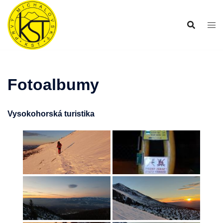
Preskočiť
na
obsah
Fotoalbumy
Vysokohorská turistika