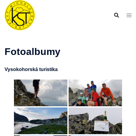
Preskočiť
na
obsah
Fotoalbumy
Vysokohorská turistika