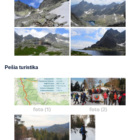
Pešia turistika
foto (1)
foto (2)