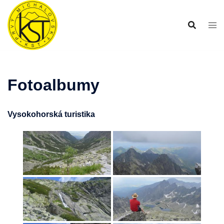
Preskočiť
na
obsah
Fotoalbumy
Vysokohorská turistika