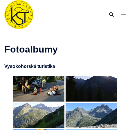
Preskočiť
na
obsah
Fotoalbumy
Vysokohorská turistika