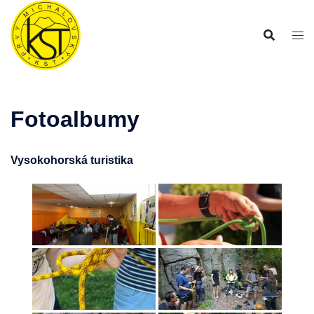
Preskočiť
na
obsah
Fotoalbumy
Vysokohorská turistika