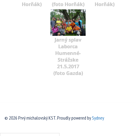
Horňák)
(foto Horňák)
Horňák)
Jarný splav
Laborca
Humenné-
Strážske
21.5.2017
(foto Gazda)
© 2026 Prvý michalovský KST. Proudly powered by
Sydney