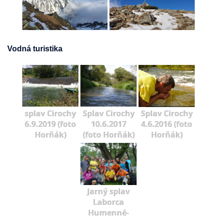
Vodná turistika
splav Cirochy
Splav Cirochy
Splav Cirochy
6.9.2019 (foto
10.6.2017
4.6.2016 (foto
Horňák)
(foto Horňák)
Horňák)
Jarný splav
Laborca
Humenné-