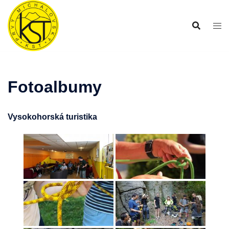
Preskočiť
na
obsah
Fotoalbumy
Vysokohorská turistika