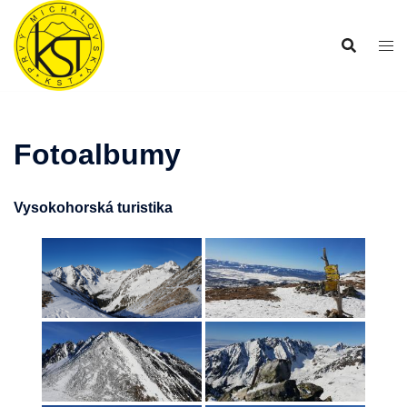
Preskočiť
na
obsah
Fotoalbumy
Vysokohorská turistika