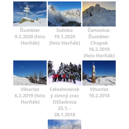
Ďumbier
Solisko
Čertovica-
9.2.2020 (foto
19.1.2020
Ďumbier-
Horňák)
(foto Horňák)
Chopok
16.2.2019
(foto Horňák)
Vihorlat
Celoslovensk
Vihorlat
6.2.2019 (foto
ý zimný zraz
19.2.2018
Horňák)
Oščadnica
25.1. -
28.1.2018