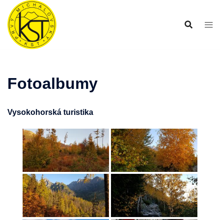
Preskočiť
na
obsah
Fotoalbumy
Vysokohorská turistika