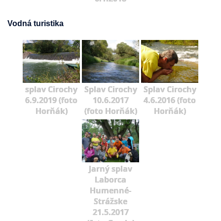
Vodná turistika
splav Cirochy
Splav Cirochy
Splav Cirochy
6.9.2019 (foto
10.6.2017
4.6.2016 (foto
Horňák)
(foto Horňák)
Horňák)
Jarný splav
Laborca
Humenné-
Strážske
21.5.2017