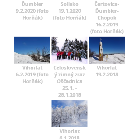
Ďumbier
Solisko
Čertovica-
9.2.2020 (foto
19.1.2020
Ďumbier-
Horňák)
(foto Horňák)
Chopok
16.2.2019
(foto Horňák)
Vihorlat
Celoslovensk
Vihorlat
6.2.2019 (foto
ý zimný zraz
19.2.2018
Horňák)
Oščadnica
25.1. -
28.1.2018
Vihorlat
6.1.2018