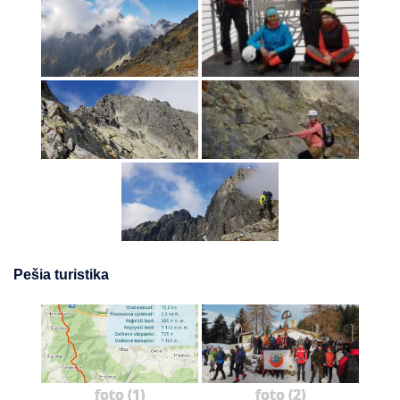
Pešia turistika
foto (1)
foto (2)