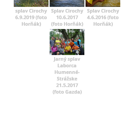
splav Cirochy
Splav Cirochy
Splav Cirochy
6.9.2019 (foto
10.6.2017
4.6.2016 (foto
Horňák)
(foto Horňák)
Horňák)
Jarný splav
Laborca
Humenné-
Strážske
21.5.2017
(foto Gazda)