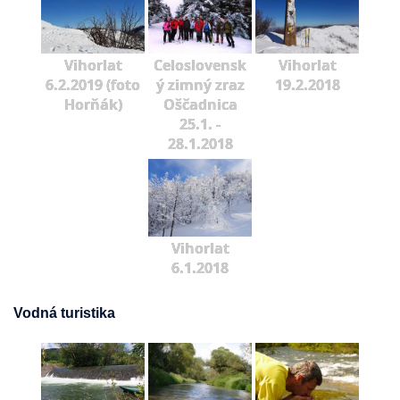
Vihorlat
Celoslovensk
Vihorlat
6.2.2019 (foto
ý zimný zraz
19.2.2018
Horňák)
Oščadnica
25.1. -
28.1.2018
Vihorlat
6.1.2018
Vodná turistika