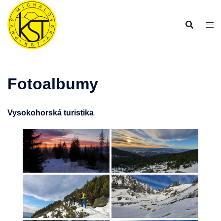
Preskočiť
na
obsah
Fotoalbumy
Vysokohorská turistika