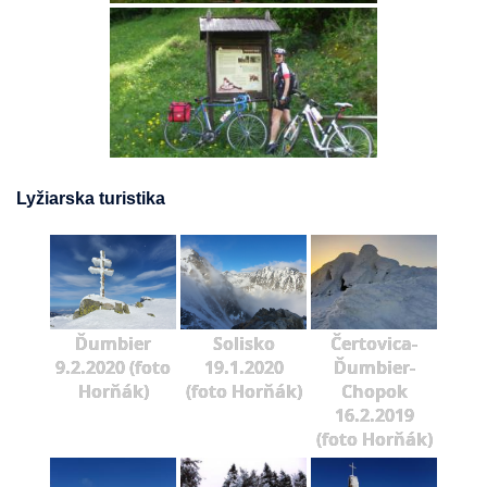
Lyžiarska turistika
Ďumbier
Solisko
Čertovica-
9.2.2020 (foto
19.1.2020
Ďumbier-
Horňák)
(foto Horňák)
Chopok
16.2.2019
(foto Horňák)