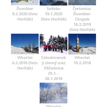
Ďumbier
Solisko
Čertovica-
9.2.2020 (foto
19.1.2020
Ďumbier-
Horňák)
(foto Horňák)
Chopok
16.2.2019
(foto Horňák)
Vihorlat
Celoslovensk
Vihorlat
6.2.2019 (foto
ý zimný zraz
19.2.2018
Horňák)
Oščadnica
25.1. -
28.1.2018
Vihorlat