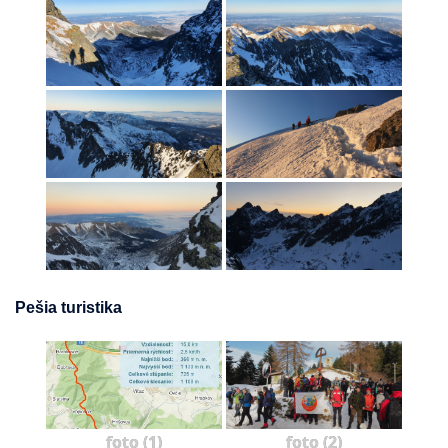
Pešia turistika
foto (1)
foto (2)