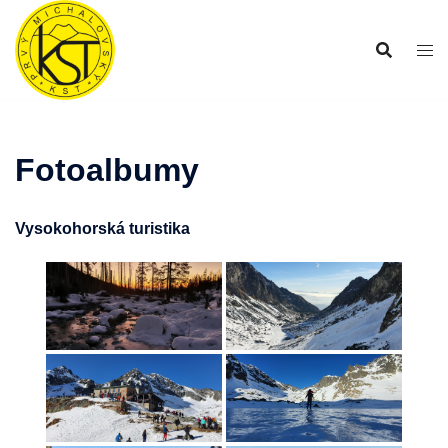
Preskočiť
na
obsah
Fotoalbumy
Vysokohorská turistika